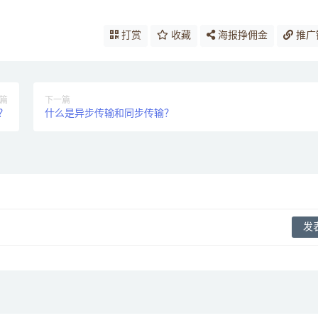
打赏
收藏
海报挣佣金
推广
篇
下一篇
快？
什么是异步传输和同步传输？