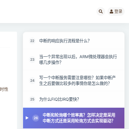
中断与DMA有何区别？
20
登录
中断能不能睡眠，为什么？下半部能不能睡
21
眠？
中断的响应执行流程是什么？
22
当一个异常出现以后，ARM微处理器会执行
23
哪几步操作？
写一个中断服务需要注意哪些？如果中断产
24
生之后要做比较多的事情你是怎么做的？
时性
为什么FIQ比IRQ要快？
25
中断和轮询哪个效率高？怎样决定是采用
26
中断方式还是采用轮询方式去实现驱动？