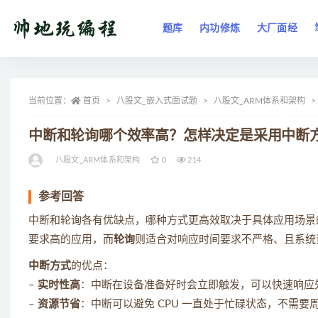
题库
内功修炼
大厂面经
全部
当前位置：
首页
八股文_嵌入式面试题
八股文_ARM体系和架构
中断和轮询哪个效率高？怎样决定是采用中断
八股文_ARM体系和架构
0
214
参考回答
中断和轮询各有优缺点，哪种方式更高效取决于具体应用场景
要求高的应用，而
轮询
则适合对响应时间要求不严格、且系统
中断方式
的优点：
–
实时性高
：中断在设备准备好时会立即触发，可以快速响应
–
资源节省
：中断可以避免 CPU 一直处于忙碌状态，不需