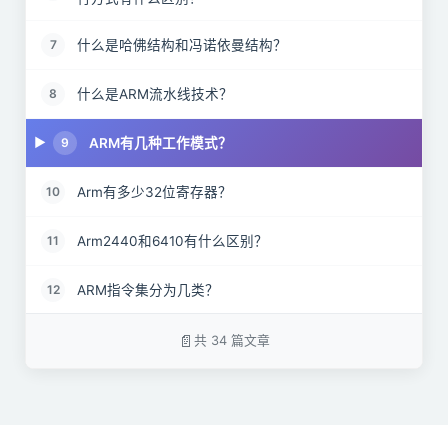
什么是哈佛结构和冯诺依曼结构？
7
什么是ARM流水线技术？
8
ARM有几种工作模式？
9
Arm有多少32位寄存器？
10
Arm2440和6410有什么区别？
11
ARM指令集分为几类？
12
通用寄存器包括R0～R15，可以分为具体哪三类？
13
共 34 篇文章
Arm处理器有几种工作状态？
14
ARM系统中，在函数调用的时候，参数是通过哪种方
15