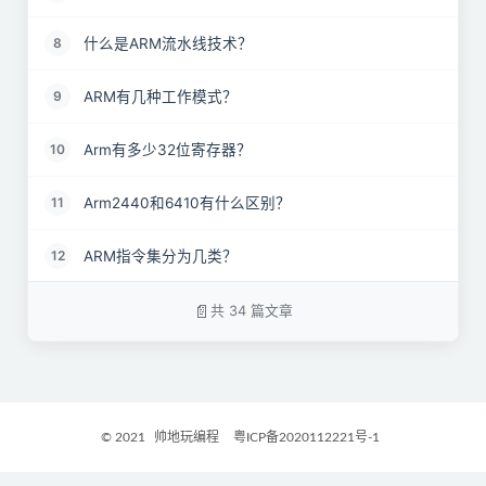
什么是ARM流水线技术？
8
ARM有几种工作模式？
9
Arm有多少32位寄存器？
10
Arm2440和6410有什么区别？
11
ARM指令集分为几类？
12
通用寄存器包括R0～R15，可以分为具体哪三类？
13
共 34 篇文章
Arm处理器有几种工作状态？
14
ARM系统中，在函数调用的时候，参数是通过哪种方
15
式传递的？
© 2021
帅地玩编程
粤ICP备2020112221号-1
为什么2440的内存起始地址是3后面7个0呢？
16