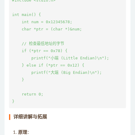
#include <stdio.h>

int main() {

    int num = 0x12345678;

    char *ptr = (char *)&num;

    // 检查最低地址的字节

    if (*ptr == 0x78) {

        printf("小端 (Little Endian)\n");

    } else if (*ptr == 0x12) {

        printf("大端 (Big Endian)\n");

    }

    return 0;

详细讲解与拓展
原理
：