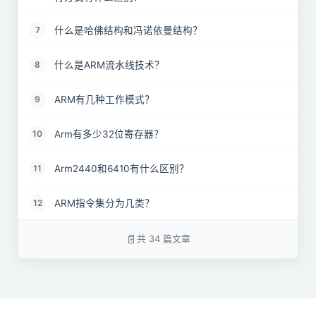
什么是哈佛结构和冯诺依曼结构？
7
什么是ARM流水线技术？
8
ARM有几种工作模式？
9
Arm有多少32位寄存器？
10
Arm2440和6410有什么区别？
11
ARM指令集分为几类？
12
通用寄存器包括R0～R15，可以分为具体哪三类？
13
共 34 篇文章
Arm处理器有几种工作状态？
14
ARM系统中，在函数调用的时候，参数是通过哪种方
15