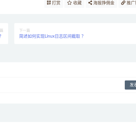
打赏
收藏
海报挣佣金
推广
篇
下一篇
？
简述如何实现Linux日志区间截取 ？