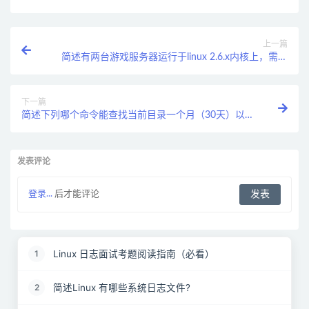
上一篇
简述有两台游戏服务器运行于linux 2.6.x内核上，需要
同步用户访问日志，你会用下列哪些方法同步日志（开
放题：假设权限和条件均可满足） ？
下一篇
简述下列哪个命令能查找当前目录一个月（30天）以前
大于 100M 的日志文件（.log）并删除（） ？
发表评论
登录...
后才能评论
Linux 日志面试考题阅读指南（必看）
1
简述Linux 有哪些系统日志文件?
2