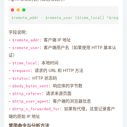
字段说明：
–
$remote_addr
：客户端 IP 地址
–
$remote_user
：客户端用户名（如果使用 HTTP 基本认
证）
–
$time_local
：本地时间
–
$request
：请求的 URL 和 HTTP 方法
–
$status
：HTTP 状态码
–
$body_bytes_sent
：响应体的字节数
–
$http_referer
：请求来源页面
–
$http_user_agent
：客户端的浏览器信息
–
$http_x_forwarded_for
：如果有代理，这里记录客户
端的原始 IP 地址
常用命令与分析方法