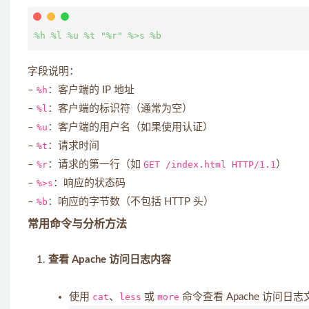
字段说明：
–
%h
：客户端的 IP 地址
–
%l
：客户端的标识符（通常为空）
–
%u
：客户端的用户名（如果使用认证）
–
%t
：请求时间
–
%r
：请求的第一行（如
GET /index.html HTTP/1.1
）
–
%>s
：响应的状态码
–
%b
：响应的字节数（不包括 HTTP 头）
常用命令与分析方法
查看 Apache 访问日志内容
使用
cat
、
less
或
more
命令查看 Apache 访问日