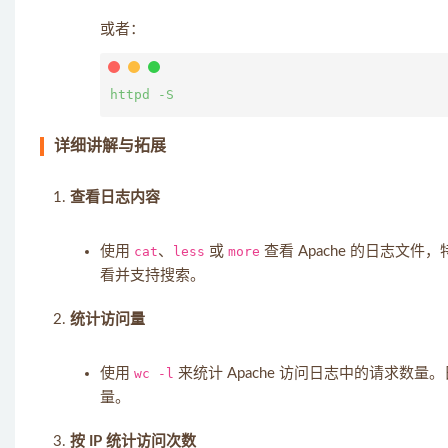
或者：
详细讲解与拓展
查看日志内容
使用
cat
、
less
或
more
查看 Apache 的日志文
看并支持搜索。
统计访问量
使用
wc -l
来统计 Apache 访问日志中的请求数
量。
按 IP 统计访问次数