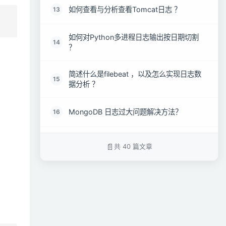
如何查看与分析查看Tomcat日志 ？
13
如何对Python多进程日志输出按日期切割
14
？
简述什么是filebeat ，以及怎么实现日志数
15
据分析 ？
MongoDB 日志过大问题解决方法？
16
如何监控某Linux文件的变化 ？
17
共 40 篇文章
如何利用Shell脚本清理日志文件 ？
18
如何实现Python日志输出到文件 ？
19