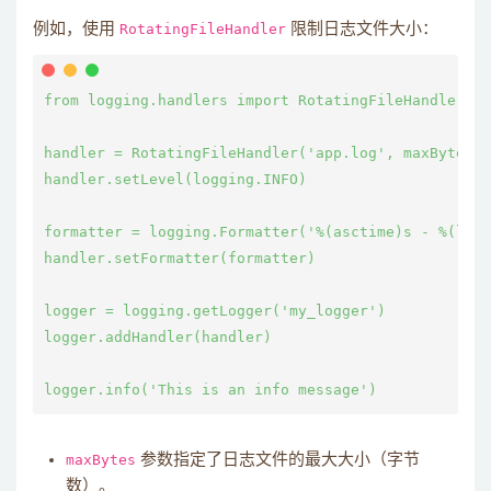
例如，使用
RotatingFileHandler
限制日志文件大小：
from logging.handlers import RotatingFileHandler

handler = RotatingFileHandler('app.log', maxBytes=2
handler.setLevel(logging.INFO)

formatter = logging.Formatter('%(asctime)s - %(leve
handler.setFormatter(formatter)

logger = logging.getLogger('my_logger')

logger.addHandler(handler)

maxBytes
参数指定了日志文件的最大大小（字节
数）。