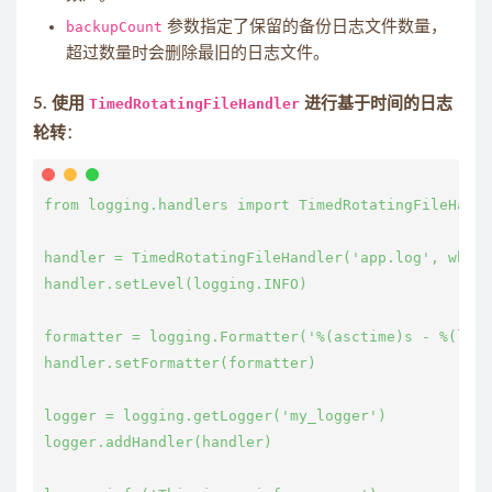
backupCount
参数指定了保留的备份日志文件数量，
超过数量时会删除最旧的日志文件。
5. 使用
TimedRotatingFileHandler
进行基于时间的日志
轮转
：
from logging.handlers import TimedRotatingFileHandl
handler = TimedRotatingFileHandler('app.log', when=
handler.setLevel(logging.INFO)

formatter = logging.Formatter('%(asctime)s - %(leve
handler.setFormatter(formatter)

logger = logging.getLogger('my_logger')

logger.addHandler(handler)
