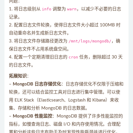
问题：
1. 将日志级别从
info
调整为
warn
，以减少不必要的日志
记录。
2. 配置日志文件轮换，使得日志文件大小超过 100MB 时
自动重命名并生成新日志文件。
3. 将日志文件存储路径更改为
/mnt/logs/mongodb/
，确
保日志文件不占用系统盘空间。
4. 配置一个定期清理旧日志的
cron
任务，删除超过 30 天
的日志文件。
拓展知识
：
–
MongoDB 日志存储优化
：日志存储优化不仅限于压缩和
轮换，还可以结合监控工具对日志进行集中管理。可以使
用 ELK Stack（Elasticsearch、Logstash 和 Kibana）来收
集、存储和分析 MongoDB 的日志数据。
–
MongoDB 性能监控
：MongoDB 提供了许多性能监控的
指标，如慢查询日志、磁盘 I/O 和内存使用情况。合理配
置和分析这些日志有助于及时发现性能瓶颈并进行优化。