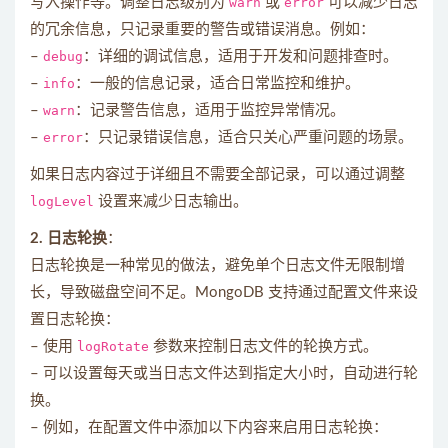
写入操作等。调整日志级别为
warn
或
error
可以减少日志
的冗余信息，只记录重要的警告或错误消息。例如：
–
debug
：详细的调试信息，适用于开发和问题排查时。
–
info
：一般的信息记录，适合日常监控和维护。
–
warn
：记录警告信息，适用于监控异常情况。
–
error
：只记录错误信息，适合只关心严重问题的场景。
如果日志内容过于详细且不需要全部记录，可以通过调整
logLevel
设置来减少日志输出。
2. 日志轮换
：
日志轮换是一种常见的做法，避免单个日志文件无限制增
长，导致磁盘空间不足。MongoDB 支持通过配置文件来设
置日志轮换：
– 使用
logRotate
参数来控制日志文件的轮换方式。
– 可以设置每天或当日志文件达到指定大小时，自动进行轮
换。
– 例如，在配置文件中添加以下内容来启用日志轮换：