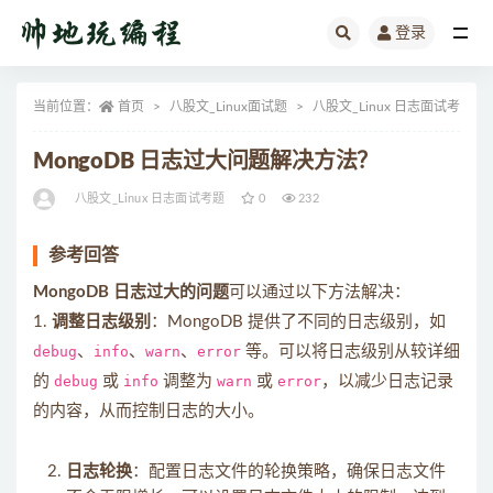
登录
全部
当前位置：
首页
八股文_Linux面试题
八股文_Linux 日志面试考题
MongoDB 日志过大问题解决方法？
八股文_Linux 日志面试考题
0
232
参考回答
MongoDB 日志过大的问题
可以通过以下方法解决：
1.
调整日志级别
：MongoDB 提供了不同的日志级别，如
debug
、
info
、
warn
、
error
等。可以将日志级别从较详细
的
debug
或
info
调整为
warn
或
error
，以减少日志记录
的内容，从而控制日志的大小。
日志轮换
：配置日志文件的轮换策略，确保日志文件