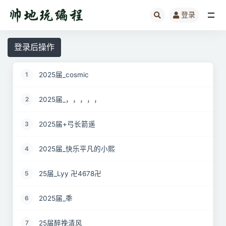
登录
全部
登录后操作
2025届_cosmic
1
2025届_，，，，，
2
2025届+弓长箭遥
3
2025届_快乐平凡的小熙
4
25届_Lyy 卍4678卍
5
2025届_秊
6
25届醉挽清风
7