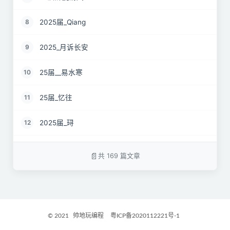
2025届_Qiang
8
2025_月诉长安
9
25届__易水寒
10
25届_忆往
11
2025届_𬍤
12
25届 花海
13
共 169 篇文章
2025届_星月之弦
14
25届_烟雨平生
15
© 2021
帅地玩编程
粤ICP备2020112221号-1
2025届_封闭半挂货车
16