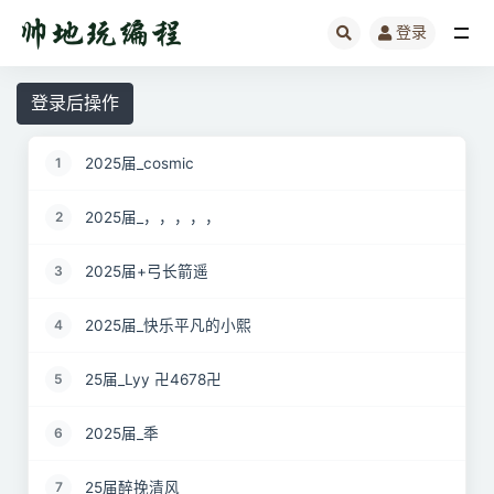
登录
全部
登录后操作
2025届_cosmic
1
2025届_，，，，，
2
2025届+弓长箭遥
3
2025届_快乐平凡的小熙
4
25届_Lyy 卍4678卍
5
2025届_秊
6
25届醉挽清风
7