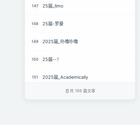
25届_limo
147
25届-罗豪
148
2025届_卟噜卟噜
149
25届--！
150
2025届_Academically
151
共 169 篇文章
2025届_水肿的月亮
152
2025届-Chillaxee
153
25届_小陶不慌张
154