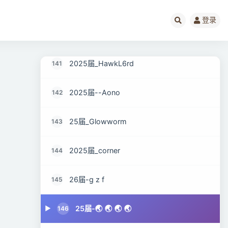
2025届_Xiang.
139
登录
25届_Cosecant.
140
2025届_HawkL6rd
141
2025届--Aono
142
25届_Glowworm
143
2025届_corner
144
26届-g z f
145
25届-🌏 🌏 🌏 🌏
146