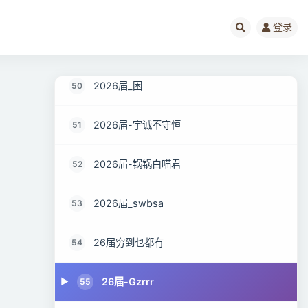
2026届乔木
48
登录
2026届_Distance
49
2026届_困
50
2026届-宇诚不守恒
51
2026届-锅锅白喵君
52
2026届_swbsa
53
26届穷到乜都冇
54
26届-Gzrrr
55