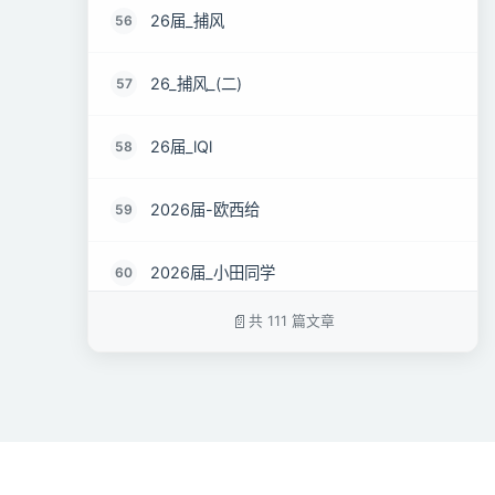
26届_捕风
56
26_捕风_(二)
57
26届_lQl
58
2026届-欧西给
59
2026届_小田同学
60
共 111 篇文章
26届-秋酿
61
26届_づ蕪訫傷鉨
62
26届 Barry.Y
63