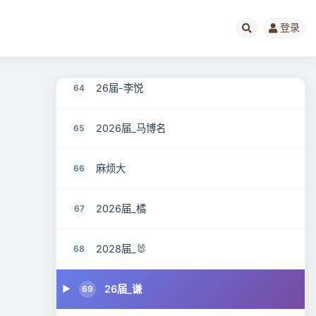
26届_づ蕪訫傷鉨
62
登录
26届 Barry.Y
63
26届-李悦
64
2026届_马博名
65
麻烦大
66
2026届_橘
67
2028届_🐰
68
26届_谦
69