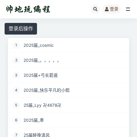
登录
全部
登录后操作
2025届_cosmic
1
2025届_，，，，，
2
2025届+弓长箭遥
3
2025届_快乐平凡的小熙
4
25届_Lyy 卍4678卍
5
2025届_秊
6
25届醉挽清风
7