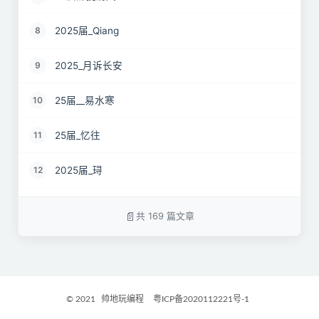
2025届_Qiang
8
2025_月诉长安
9
25届__易水寒
10
25届_忆往
11
2025届_𬍤
12
25届 花海
13
共 169 篇文章
2025届_星月之弦
14
25届_烟雨平生
15
© 2021
帅地玩编程
粤ICP备2020112221号-1
2025届_封闭半挂货车
16