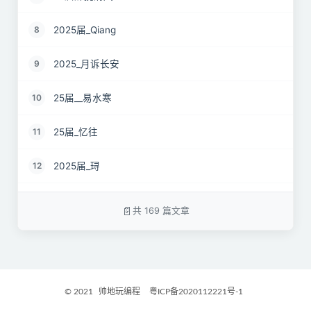
2025届_Qiang
8
2025_月诉长安
9
25届__易水寒
10
25届_忆往
11
2025届_𬍤
12
25届 花海
13
共 169 篇文章
2025届_星月之弦
14
25届_烟雨平生
15
© 2021
帅地玩编程
粤ICP备2020112221号-1
2025届_封闭半挂货车
16