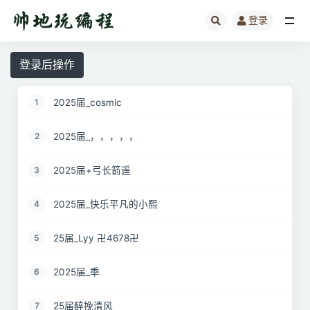
登录
全部
登录后操作
2025届_cosmic
1
2025届_，，，，，
2
2025届+弓长箭遥
3
2025届_快乐平凡的小熙
4
25届_Lyy 卍4678卍
5
2025届_秊
6
25届醉挽清风
7