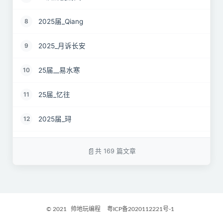
2025届_Qiang
8
2025_月诉长安
9
25届__易水寒
10
25届_忆往
11
2025届_𬍤
12
25届 花海
13
共 169 篇文章
2025届_星月之弦
14
25届_烟雨平生
15
© 2021
帅地玩编程
粤ICP备2020112221号-1
2025届_封闭半挂货车
16