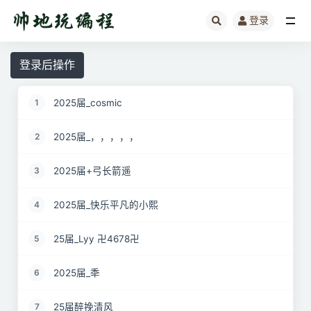
登录
全部
登录后操作
2025届_cosmic
1
2025届_，，，，，
2
2025届+弓长箭遥
3
2025届_快乐平凡的小熙
4
25届_Lyy 卍4678卍
5
2025届_秊
6
25届醉挽清风
7