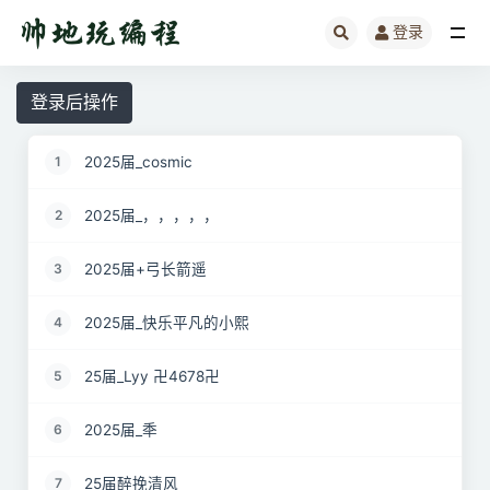
登录
全部
登录后操作
2025届_cosmic
1
2025届_，，，，，
2
2025届+弓长箭遥
3
2025届_快乐平凡的小熙
4
25届_Lyy 卍4678卍
5
2025届_秊
6
25届醉挽清风
7