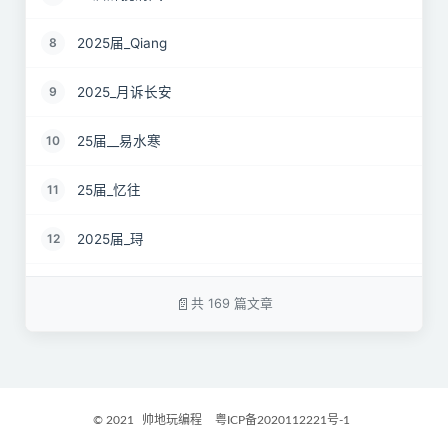
2025届_Qiang
8
2025_月诉长安
9
25届__易水寒
10
25届_忆往
11
2025届_𬍤
12
25届 花海
13
共 169 篇文章
2025届_星月之弦
14
25届_烟雨平生
15
© 2021
帅地玩编程
粤ICP备2020112221号-1
2025届_封闭半挂货车
16