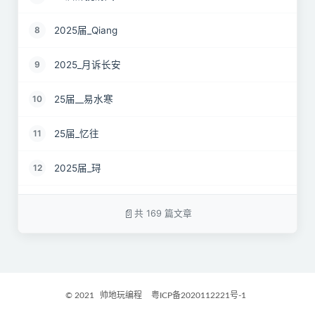
2025届_Qiang
8
2025_月诉长安
9
25届__易水寒
10
25届_忆往
11
2025届_𬍤
12
25届 花海
13
共 169 篇文章
2025届_星月之弦
14
25届_烟雨平生
15
© 2021
帅地玩编程
粤ICP备2020112221号-1
2025届_封闭半挂货车
16