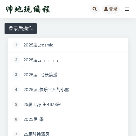
登录
全部
登录后操作
2025届_cosmic
1
2025届_，，，，，
2
2025届+弓长箭遥
3
2025届_快乐平凡的小熙
4
25届_Lyy 卍4678卍
5
2025届_秊
6
25届醉挽清风
7