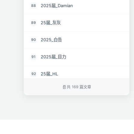
2025届_Damian
88
25届_灰灰
89
2025_白告
90
2025届_目力
91
25届_HL
92
共 169 篇文章
2025届_Rico
93
25届_沙河小菜只因
94
25届_幽小皮
95