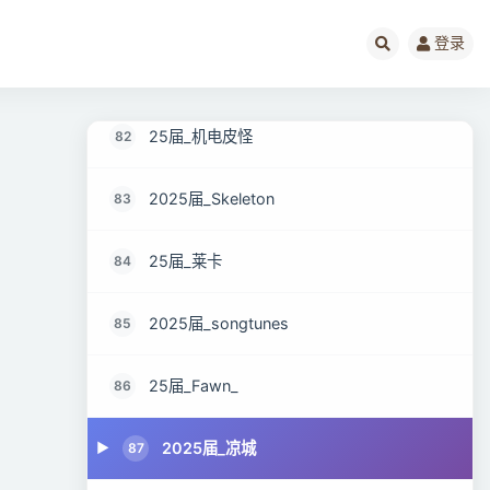
2025届_无名
80
登录
25届_Pluto
81
25届_机电皮怪
82
2025届_Skeleton
83
25届_莱卡
84
2025届_songtunes
85
25届_Fawn_
86
2025届_凉城
87