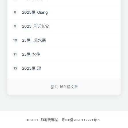
2025届_Qiang
8
2025_月诉长安
9
25届__易水寒
10
25届_忆往
11
2025届_𬍤
12
25届 花海
13
共 169 篇文章
2025届_星月之弦
14
25届_烟雨平生
15
© 2021
帅地玩编程
粤ICP备2020112221号-1
2025届_封闭半挂货车
16