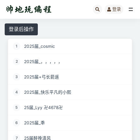
登录
全部
登录后操作
2025届_cosmic
1
2025届_，，，，，
2
2025届+弓长箭遥
3
2025届_快乐平凡的小熙
4
25届_Lyy 卍4678卍
5
2025届_秊
6
25届醉挽清风
7