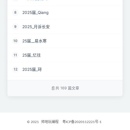
2025届_Qiang
8
2025_月诉长安
9
25届__易水寒
10
25届_忆往
11
2025届_𬍤
12
25届 花海
13
共 169 篇文章
2025届_星月之弦
14
25届_烟雨平生
15
© 2021
帅地玩编程
粤ICP备2020112221号-1
2025届_封闭半挂货车
16