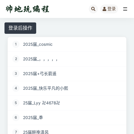
登录
全部
登录后操作
2025届_cosmic
1
2025届_，，，，，
2
2025届+弓长箭遥
3
2025届_快乐平凡的小熙
4
25届_Lyy 卍4678卍
5
2025届_秊
6
25届醉挽清风
7