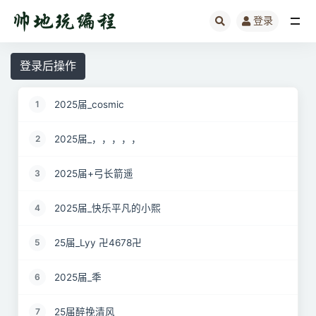
登录
全部
登录后操作
2025届_cosmic
1
2025届_，，，，，
2
2025届+弓长箭遥
3
2025届_快乐平凡的小熙
4
25届_Lyy 卍4678卍
5
2025届_秊
6
25届醉挽清风
7