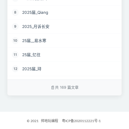
2025届_Qiang
8
2025_月诉长安
9
25届__易水寒
10
25届_忆往
11
2025届_𬍤
12
25届 花海
13
共 169 篇文章
2025届_星月之弦
14
25届_烟雨平生
15
© 2021
帅地玩编程
粤ICP备2020112221号-1
2025届_封闭半挂货车
16