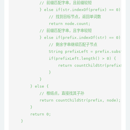
            // 前缀匹配字串，且前缀较短

            } else if(str.indexOf(prefix) == 0) {

                // 找到目标节点，返回单词数

                return node.count;

            // 前缀匹配字串，且字串较短

            } else if(prefix.indexOf(str) == 0) {

                // 剩余字串继续匹配子节点

                String prefixLeft = prefix.substrin
                if(prefixLeft.length() > 0) {

                    return countChildStr(prefixLeft
                }

            }

        } else {

            // 根结点，直接找其子孙

            return countChildStr(prefix, node);

        }

        return 0;

    }
