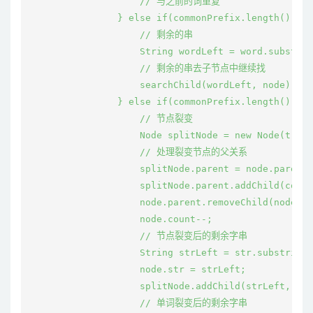
                    // 与之前的词重复

                } else if(commonPrefix.length() == 
                    // 剩余的串

                    String wordLeft = word.substrin
                    // 剩余的串去子节点中继续找

                    searchChild(wordLeft, node);

                } else if(commonPrefix.length() < s
                    // 节点裂变

                    Node splitNode = new Node(true,
                    // 处理裂变节点的父关系

                    splitNode.parent = node.parent;

                    splitNode.parent.addChild(commo
                    node.parent.removeChild(node.st
                    node.count--;

                    // 节点裂变后的剩余字串

                    String strLeft = str.substring(
                    node.str = strLeft;

                    splitNode.addChild(strLeft, nod
                    // 单词裂变后的剩余字串
