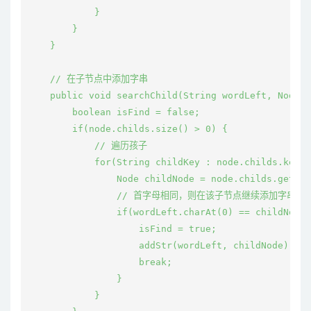
            }

        }

    }

    // 在子节点中添加字串

    public void searchChild(String wordLeft, Node n
        boolean isFind = false;

        if(node.childs.size() > 0) {

            // 遍历孩子

            for(String childKey : node.childs.keySe
                Node childNode = node.childs.get(ch
                // 首字母相同，则在该子节点继续添加字串

                if(wordLeft.charAt(0) == childNode.
                    isFind = true;

                    addStr(wordLeft, childNode);

                    break;

                }

            }
