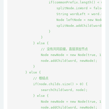
                    if(commonPrefix.length() < word
                        splitNode.isWord = false;

                        String wordLeft = word.subs
                        Node leftNode = new Node(tr
                        splitNode.addChild(wordLeft
                    }

                }

            } else {

                // 没有共同前缀，直接添加节点

                Node newNode = new Node(true, 1, wo
                node.addChild(word, newNode);

            }

        } else {

            // 根结点

            if(node.childs.size() > 0) {

                searchChild(word, node);

            } else {

                Node newNode = new Node(true, 1, wo
                node.addChild(word, newNode);
