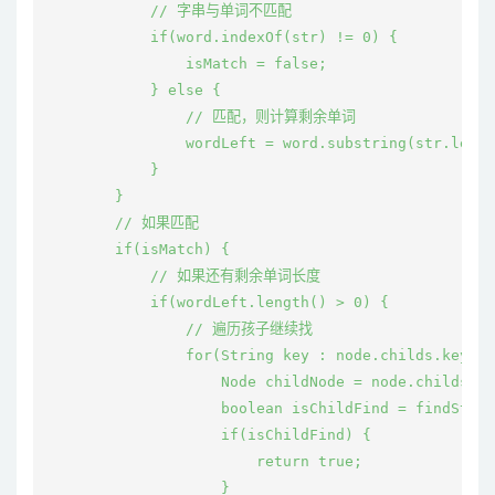
            // 字串与单词不匹配

            if(word.indexOf(str) != 0) {

                isMatch = false;

            } else {

                // 匹配，则计算剩余单词

                wordLeft = word.substring(str.lengt
            }

        }

        // 如果匹配

        if(isMatch) {

            // 如果还有剩余单词长度

            if(wordLeft.length() > 0) {

                // 遍历孩子继续找

                for(String key : node.childs.keySet
                    Node childNode = node.childs.ge
                    boolean isChildFind = findStr(w
                    if(isChildFind) {

                        return true;

                    }
