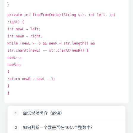
}
private int findFromCenter(String str, int left, int
right) {
int newL = left;
int newR = right;
while (newL >= 0 && newR < str.length() &&
str.charAt(newL) == str.charAt(newR)) {
newL--;
newR++;
}
return newR - newL - 1;
}
}
面试现场简介（必读）
1
如何判断一个数是否在40亿个整数中？
2