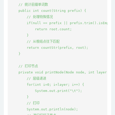
    // 统计前缀单词数

    public int count(String prefix) {

        // 处理特殊情况

        if(null == prefix || prefix.trim().isEmpty(
            return root.count;

        }

        // 从根结点往下匹配

        return countStr(prefix, root);

    }

    // 打印节点

    private void printNode(Node node, int layer) {

        // 层级递进

        for(int i=0; i<layer; i++) {

            System.out.print("\t");

        }

        // 打印

        System.out.println(node);
