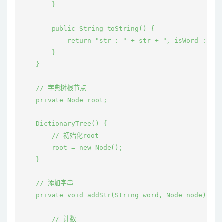
        }

        public String toString() {

            return "str : " + str + ", isWord : " +
        }

    }

    // 字典树根节点

    private Node root;

    DictionaryTree() {

        // 初始化root

        root = new Node();

    }

    // 添加字串

    private void addStr(String word, Node node) {

        // 计数
