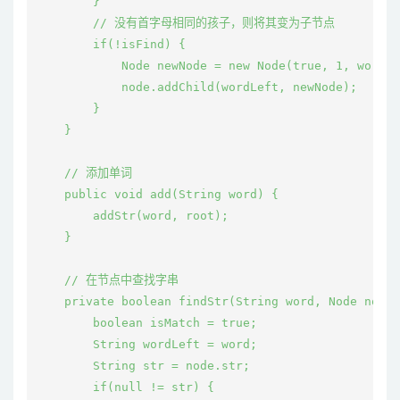
        }

        // 没有首字母相同的孩子，则将其变为子节点

        if(!isFind) {

            Node newNode = new Node(true, 1, wordLe
            node.addChild(wordLeft, newNode);

        }

    }

    // 添加单词

    public void add(String word) {

        addStr(word, root);

    }

    // 在节点中查找字串

    private boolean findStr(String word, Node node)
        boolean isMatch = true;

        String wordLeft = word;

        String str = node.str;

        if(null != str) {
