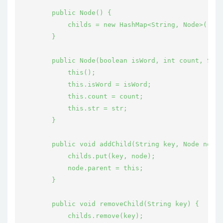
        public Node() {

            childs = new HashMap<String, Node>();

        }

        public Node(boolean isWord, int count, Stri
            this();

            this.isWord = isWord;

            this.count = count;

            this.str = str;

        }

        public void addChild(String key, Node node)
            childs.put(key, node);

            node.parent = this;

        }

        public void removeChild(String key) {

            childs.remove(key);
