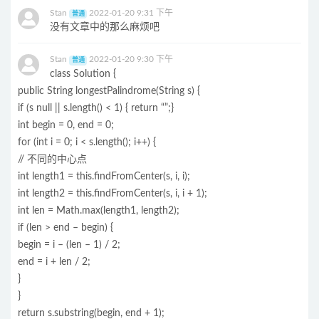
Stan
2022-01-20 9:31 下午
普通
没有文章中的那么麻烦吧
Stan
2022-01-20 9:30 下午
普通
class Solution {
public String longestPalindrome(String s) {
if (s null || s.length() < 1) { return “”;}
int begin = 0, end = 0;
for (int i = 0; i < s.length(); i++) {
// 不同的中心点
int length1 = this.findFromCenter(s, i, i);
int length2 = this.findFromCenter(s, i, i + 1);
int len = Math.max(length1, length2);
if (len > end – begin) {
begin = i – (len – 1) / 2;
end = i + len / 2;
}
}
return s.substring(begin, end + 1);