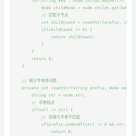
        for(String key : node.childs.keySet()) {

            Node childNode = node.childs.get(key);

            // 匹配子节点

            int childCount = countStr(prefix, child
            if(childCount != 0) {

                return childCount;

            }

        }

        return 0;

    }

    // 统计字串单词数

    private int countStr(String prefix, Node node) 
        String str = node.str;

        // 非根结点

        if(null != str) {

            // 前缀与字串不匹配

            if(prefix.indexOf(str) != 0 && str.inde
                return 0;
