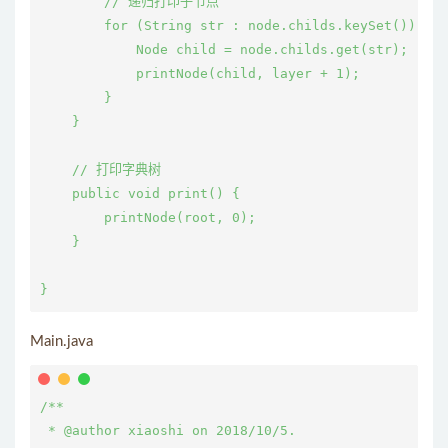
        // 递归打印子节点

        for (String str : node.childs.keySet()) {

            Node child = node.childs.get(str);

            printNode(child, layer + 1);

        }

    }

    // 打印字典树

    public void print() {

        printNode(root, 0);

    }

Main.java
/**

 * @author xiaoshi on 2018/10/5.
