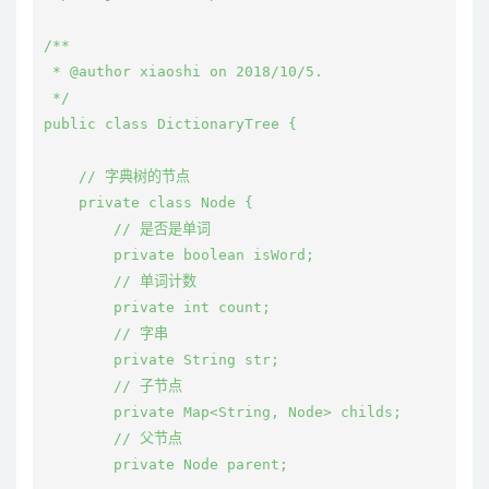
/**

 * @author xiaoshi on 2018/10/5.

 */

public class DictionaryTree {

    // 字典树的节点

    private class Node {

        // 是否是单词

        private boolean isWord;

        // 单词计数

        private int count;

        // 字串

        private String str;

        // 子节点

        private Map<String, Node> childs;

        // 父节点

        private Node parent;
