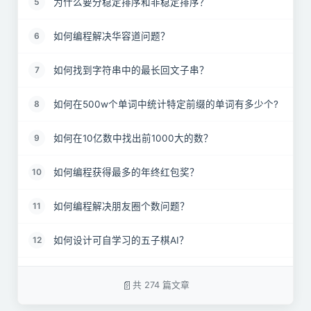
为什么要分稳定排序和非稳定排序？
5
如何编程解决华容道问题？
6
如何找到字符串中的最长回文子串？
7
如何在500w个单词中统计特定前缀的单词有多少个?
8
如何在10亿数中找出前1000大的数？
9
如何编程获得最多的年终红包奖？
10
如何编程解决朋友圈个数问题？
11
如何设计可自学习的五子棋AI？
12
为什么MySQL数据库要用B+树存储索引？
13
共 274 篇文章
记一道字节跳动面试：变形的链表反转
14