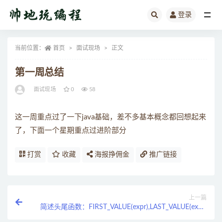
登录
全部
当前位置：
首页
面试现场
正文
第一周总结
面试现场
0
58
这一周重点过了一下java基础，差不多基本概念都回想起来
了，下面一个星期重点过进阶部分
打赏
收藏
海报挣佣金
推广链接
上一篇
简述头尾函数：FIRST_VALUE(expr),LAST_VALUE(expr)
？