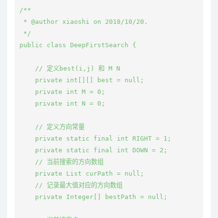
/**

 * @author xiaoshi on 2018/10/20.

 */

public class DeepFirstSearch {

    // 定义best(i,j) 和 M N

    private int[][] best = null;

    private int M = 0;

    private int N = 0;

    // 定义方向常量

    private static final int RIGHT = 1;

    private static final int DOWN = 2;

    // 当前搜索的方向数组

    private List
 curPath = null;

    // 记录最大值对应的方向数组

    private Integer[] bestPath = null;
