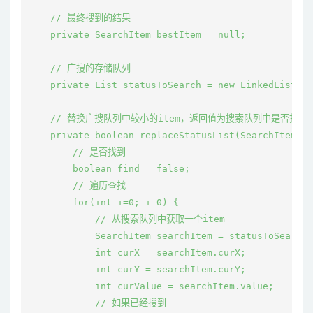
    // 最终搜到的结果

    private SearchItem bestItem = null;

    // 广搜的存储队列

    private List
 statusToSearch = new LinkedList
();

    // 替换广搜队列中较小的item，返回值为搜索队列中是否找到相应
    private boolean replaceStatusList(SearchItem ne
        // 是否找到

        boolean find = false;

        // 遍历查找

        for(int i=0; i
 0) {

            // 从搜索队列中获取一个item

            SearchItem searchItem = statusToSearch.
            int curX = searchItem.curX;

            int curY = searchItem.curY;

            int curValue = searchItem.value;

            // 如果已经搜到
