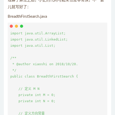
理解了算法之后，小史的代码写起来也是非常快，不一会
儿就写好了：
BreadthFirstSearch.java
import java.util.ArrayList;

import java.util.LinkedList;

import java.util.List;

/**

 * @author xiaoshi on 2018/10/20.

 */

public class BreadthFirstSearch {

    // 定义 M N

    private int M = 0;

    private int N = 0;

    // 定义方向常量
