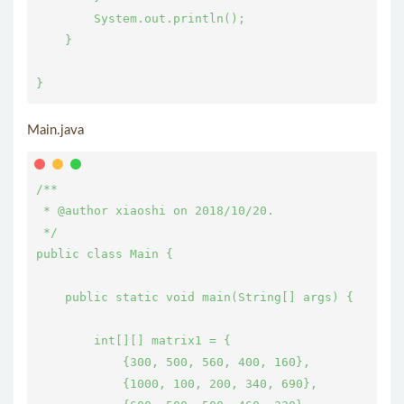
        System.out.println();

    }

}
Main.java
/**

 * @author xiaoshi on 2018/10/20.

 */

public class Main {

    public static void main(String[] args) {

        int[][] matrix1 = {

            {300, 500, 560, 400, 160},

            {1000, 100, 200, 340, 690},
