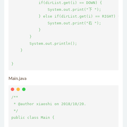
            if(dirList.get(i) == DOWN) {

                System.out.print("下 ");

            } else if(dirList.get(i) == RIGHT) {

                System.out.print("右 ");

            }

        }

        System.out.println();

    }

}
Main.java
/**

 * @author xiaoshi on 2018/10/20.

 */

public class Main {
