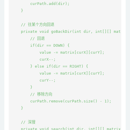
        curPath.add(dir);

    }

    // 往某个方向回退

    private void goBackDir(int dir, int[][] matrix)
        // 回退

        if(dir == DOWN) {

            value -= matrix[curX][curY];

            curX--;

        } else if(dir == RIGHT) {

            value -= matrix[curX][curY];

            curY--;

        }

        // 移除方向

        curPath.remove(curPath.size() - 1);

    }

    // 深搜

    private void search(int dir, int[][] matrix) {
