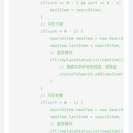
            if(curX == M - 1 && curY == N - 1) {

                bestItem = searchItem;

            }

            // 可往下搜

            if(curX < M - 1) {

                SearchItem newItem = new SearchItem
                newItem.lastItem = searchItem;

                // 是否替代

                if(!replaceStatusList(newItem)) {

                    // 搜索队列中没有找到，则添加

                    statusToSearch.add(newItem);

                }

            }

            // 可往右搜

            if(curY < N - 1) {

                SearchItem newItem = new SearchItem
                newItem.lastItem = searchItem;

                // 是否替代

                if(!replaceStatusList(newItem)) {
