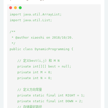
import java.util.ArrayList;

import java.util.List;

/**

 * @author xiaoshi on 2018/10/20.

 */

public class DynamicProgramming {

    // 定义best(i,j) 和 M N

    private int[][] best = null;

    private int M = 0;

    private int N = 0;

    // 定义方向常量

    private static final int RIGHT = 1;

    private static final int DOWN = 2;

    // 存储最好路径
