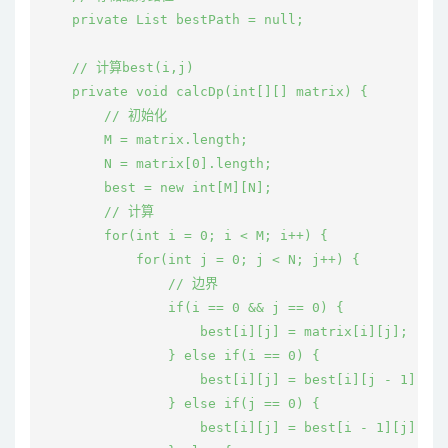
    private List
 bestPath = null;

    // 计算best(i,j)

    private void calcDp(int[][] matrix) {

        // 初始化

        M = matrix.length;

        N = matrix[0].length;

        best = new int[M][N];

        // 计算

        for(int i = 0; i < M; i++) {

            for(int j = 0; j < N; j++) {

                // 边界

                if(i == 0 && j == 0) {

                    best[i][j] = matrix[i][j];

                } else if(i == 0) {

                    best[i][j] = best[i][j - 1] + m
                } else if(j == 0) {

                    best[i][j] = best[i - 1][j] + m