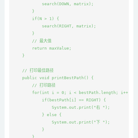
            search(DOWN, matrix);

        }

        if(N > 1) {

            search(RIGHT, matrix);

        }

        // 最大值

        return maxValue;

    }

    // 打印最佳路径

    public void printBestPath() {

        // 打印路径

        for(int i = 0; i < bestPath.length; i++) {

            if(bestPath[i] == RIGHT) {

                System.out.print("右 ");

            } else {

                System.out.print("下 ");

            }

        }
