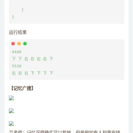
    }

}
运行结果
4440

下 下 右 右 右 右 下 

5530

右 右 右 下 下 下 下
【记忆广搜】
吕老师：记忆深搜确实可以剪枝，但是假如有人刻意安排