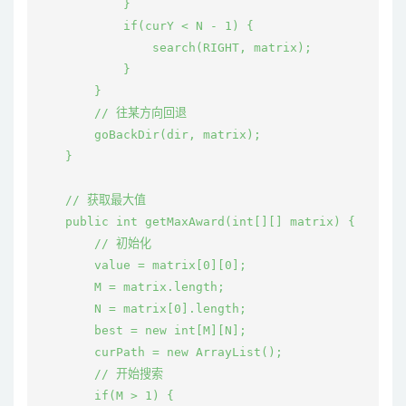
            }

            if(curY < N - 1) {

                search(RIGHT, matrix);

            }

        }

        // 往某方向回退

        goBackDir(dir, matrix);

    }

    // 获取最大值

    public int getMaxAward(int[][] matrix) {

        // 初始化

        value = matrix[0][0];

        M = matrix.length;

        N = matrix[0].length;

        best = new int[M][N];

        curPath = new ArrayList
();

        // 开始搜索

        if(M > 1) {
