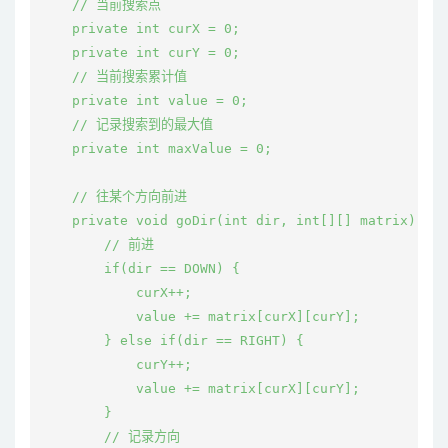
    // 当前搜索点

    private int curX = 0;

    private int curY = 0;

    // 当前搜索累计值

    private int value = 0;

    // 记录搜索到的最大值

    private int maxValue = 0;

    // 往某个方向前进

    private void goDir(int dir, int[][] matrix) {

        // 前进

        if(dir == DOWN) {

            curX++;

            value += matrix[curX][curY];

        } else if(dir == RIGHT) {

            curY++;

            value += matrix[curX][curY];

        }

        // 记录方向
