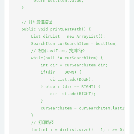
        return bestItem.value;

    }

    // 打印最佳路径

    public void printBestPath() {

        List
 dirList = new ArrayList
();

        SearchItem curSearchItem = bestItem;

        // 根据lastItem，找到路径

        while(null != curSearchItem) {

            int dir = curSearchItem.dir;

            if(dir == DOWN) {

                dirList.add(DOWN);

            } else if(dir == RIGHT) {

                dirList.add(RIGHT);

            }

            curSearchItem = curSearchItem.lastItem;

        }

        // 打印路径

        for(int i = dirList.size() - 1; i >= 0; i--