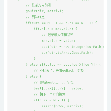
        // 往某方向前进

        goDir(dir, matrix);

        // 到达终点

        if(curX == M - 1 && curY == N - 1) {

            if(value > maxValue) {

                // 记录最大值和路径

                maxValue = value;

                bestPath = new Integer[curPath.size
                curPath.toArray(bestPath);

            }

        } else if(value <= best[curX][curY]) {

            // 不搜索了，等着goBack，剪枝

        } else {

            // 更新best(i,j)，记忆

            best[curX][curY] = value;

            // 朝下一个方向搜索

            if(curX < M - 1) {

                search(DOWN, matrix);
