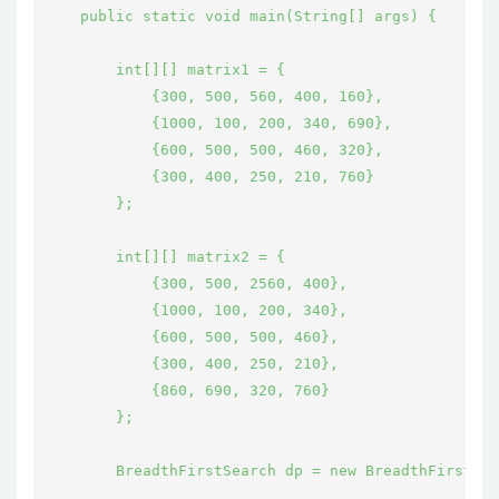
    public static void main(String[] args) {

        int[][] matrix1 = {

            {300, 500, 560, 400, 160},

            {1000, 100, 200, 340, 690},

            {600, 500, 500, 460, 320},

            {300, 400, 250, 210, 760}

        };

        int[][] matrix2 = {

            {300, 500, 2560, 400},

            {1000, 100, 200, 340},

            {600, 500, 500, 460},

            {300, 400, 250, 210},

            {860, 690, 320, 760}

        };

        BreadthFirstSearch dp = new BreadthFirstSea