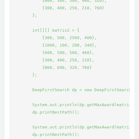
            {600, 500, 500, 460, 320},

            {300, 400, 250, 210, 760}

        };

        int[][] matrix2 = {

            {300, 500, 2560, 400},

            {1000, 100, 200, 340},

            {600, 500, 500, 460},

            {300, 400, 250, 210},

            {860, 690, 320, 760}

        };

        DeepFirstSearch dp = new DeepFirstSearch();

        System.out.println(dp.getMaxAward(matrix1))
        dp.printBestPath();

        System.out.println(dp.getMaxAward(matrix2))
        dp.printBestPath();
