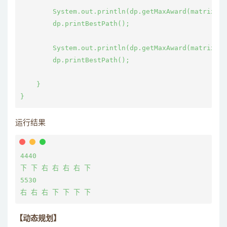
        System.out.println(dp.getMaxAward(matrix1))
        dp.printBestPath();

        System.out.println(dp.getMaxAward(matrix2))
        dp.printBestPath();

    }

}
运行结果
4440

下 下 右 右 右 右 下 

5530

右 右 右 下 下 下 下
【动态规划】