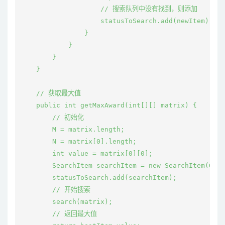
                    // 搜索队列中没有找到，则添加

                    statusToSearch.add(newItem);

                }

            }

        }

    }

    // 获取最大值

    public int getMaxAward(int[][] matrix) {

        // 初始化

        M = matrix.length;

        N = matrix[0].length;

        int value = matrix[0][0];

        SearchItem searchItem = new SearchItem(0, 0
        statusToSearch.add(searchItem);

        // 开始搜索

        search(matrix);

        // 返回最大值
