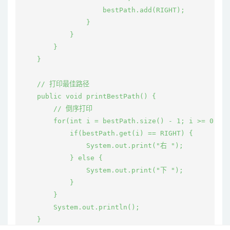
                    bestPath.add(RIGHT);

                }

            }

        }

    }

    // 打印最佳路径

    public void printBestPath() {

        // 倒序打印

        for(int i = bestPath.size() - 1; i >= 0; i-
            if(bestPath.get(i) == RIGHT) {

                System.out.print("右 ");

            } else {

                System.out.print("下 ");

            }

        }

        System.out.println();

    }
