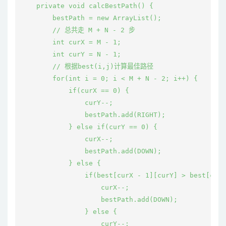
    private void calcBestPath() {

        bestPath = new ArrayList
();

        // 总共走 M + N - 2 步

        int curX = M - 1;

        int curY = N - 1;

        // 根据best(i,j)计算最佳路径

        for(int i = 0; i < M + N - 2; i++) {

            if(curX == 0) {

                curY--;

                bestPath.add(RIGHT);

            } else if(curY == 0) {

                curX--;

                bestPath.add(DOWN);

            } else {

                if(best[curX - 1][curY] > best[curX
                    curX--;

                    bestPath.add(DOWN);

                } else {

                    curY--;
