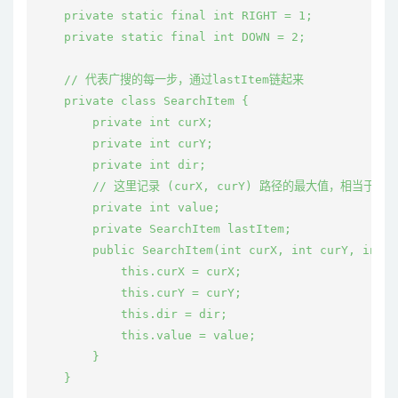
    private static final int RIGHT = 1;

    private static final int DOWN = 2;

    // 代表广搜的每一步，通过lastItem链起来

    private class SearchItem {

        private int curX;

        private int curY;

        private int dir;

        // 这里记录 (curX, curY) 路径的最大值，相当于best(
        private int value;

        private SearchItem lastItem;

        public SearchItem(int curX, int curY, int d
            this.curX = curX;

            this.curY = curY;

            this.dir = dir;

            this.value = value;

        }

    }
