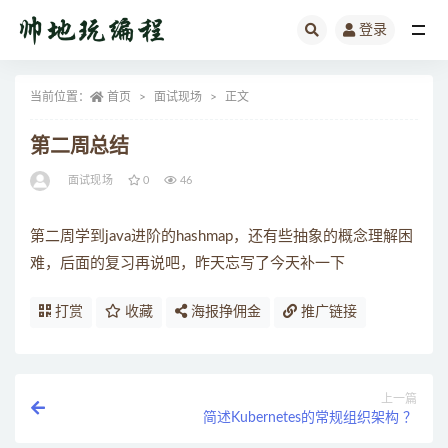
登录
全部
当前位置：
首页
面试现场
正文
第二周总结
面试现场
0
46
第二周学到java进阶的hashmap，还有些抽象的概念理解困
难，后面的复习再说吧，昨天忘写了今天补一下
打赏
收藏
海报挣佣金
推广链接
上一篇
简述Kubernetes的常规组织架构 ？