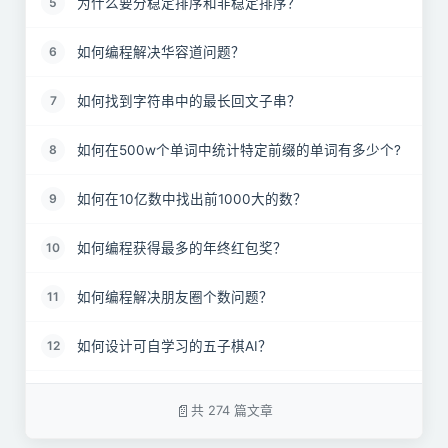
为什么要分稳定排序和非稳定排序？
5
如何编程解决华容道问题？
6
如何找到字符串中的最长回文子串？
7
如何在500w个单词中统计特定前缀的单词有多少个?
8
如何在10亿数中找出前1000大的数？
9
如何编程获得最多的年终红包奖？
10
如何编程解决朋友圈个数问题？
11
如何设计可自学习的五子棋AI？
12
为什么MySQL数据库要用B+树存储索引？
13
共 274 篇文章
记一道字节跳动面试：变形的链表反转
14