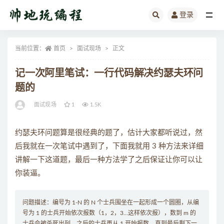
登录
全部
当前位置：
首页
面试现场
正文
记一次阿里笔试：一行代码解决约瑟夫环问
题的
面试现场
1
1.5K
约瑟夫环问题算是很经典的题了，估计大家都听说过，然
后我就在一次笔试中遇到了，下面我就用 3 种方法来详细
讲解一下这道题，最后一种方法学了之后保证让你可以让
你装逼。
问题描述：编号为 1-N 的 N 个士兵围坐在一起形成一个圆圈，从编
号为 1 的士兵开始依次报数（1，2，3…这样依次报），数到 m 的
士兵会被杀死出列，之后的士兵再从 1 开始报数。直到最后剩下一