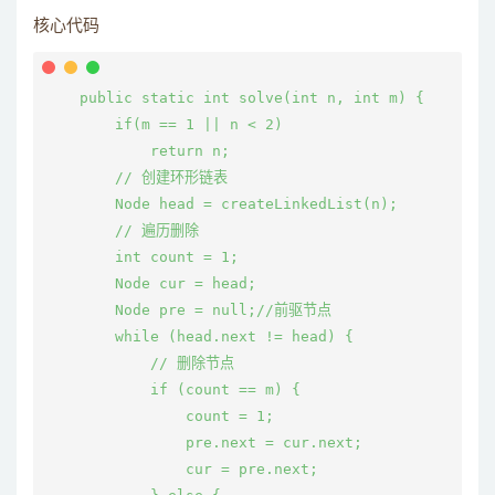
核心代码
    public static int solve(int n, int m) {

        if(m == 1 || n < 2)

            return n;

        // 创建环形链表

        Node head = createLinkedList(n);

        // 遍历删除

        int count = 1;

        Node cur = head;

        Node pre = null;//前驱节点

        while (head.next != head) {

            // 删除节点

            if (count == m) {

                count = 1;

                pre.next = cur.next;

                cur = pre.next;
