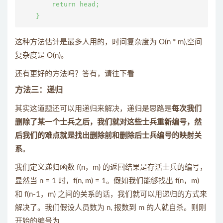
        return head;

    }
这种方法估计是最多人用的，时间复杂度为 O(n * m),空间
复杂度是 O(n)。
还有更好的方法吗？答有，请往下看
方法三：递归
其实这道题还可以用递归来解决，递归是思路是
每次我们
删除了某一个士兵之后，我们就对这些士兵重新编号，然
后我们的难点就是找出删除前和删除后士兵编号的映射关
系
。
我们定义递归函数 f(n，m) 的返回结果是存活士兵的编号，
显然当 n = 1 时，f(n, m) = 1。假如我们能够找出 f(n，m)
和 f(n-1，m) 之间的关系的话，我们就可以用递归的方式来
解决了。我们假设人员数为 n, 报数到 m 的人就自杀。则刚
开始的编号为