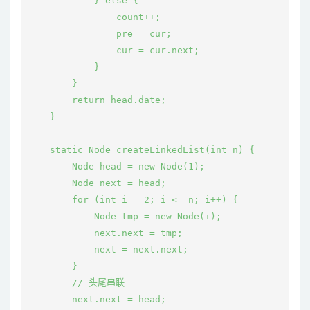
            } else {

                count++;

                pre = cur;

                cur = cur.next;

            }

        }

        return head.date;

    }

    static Node createLinkedList(int n) {

        Node head = new Node(1);

        Node next = head;

        for (int i = 2; i <= n; i++) {

            Node tmp = new Node(i);

            next.next = tmp;

            next = next.next;

        }

        // 头尾串联

        next.next = head;
