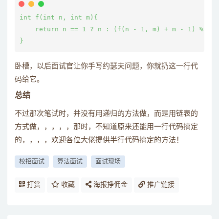
int f(int n, int m){

    return n == 1 ? n : (f(n - 1, m) + m - 1) % n +
}
卧槽，以后面试官让你手写约瑟夫问题，你就扔这一行代
码给它。
总结
不过那次笔试时，并没有用递归的方法做，而是用链表的
方式做，，，，，那时，不知道原来还能用一行代码搞定
的，，，，欢迎各位大佬提供半行代码搞定的方法！
校招面试
算法面试
面试现场
打赏
收藏
海报挣佣金
推广链接