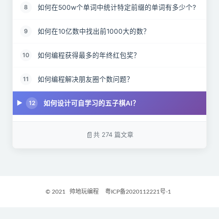
如何在500w个单词中统计特定前缀的单词有多少个?
8
如何在10亿数中找出前1000大的数？
9
如何编程获得最多的年终红包奖？
10
如何编程解决朋友圈个数问题？
11
如何设计可自学习的五子棋AI？
12
为什么MySQL数据库要用B+树存储索引？
13
共 274 篇文章
记一道字节跳动面试：变形的链表反转
14
记一次手撕算法面试：字节跳动的面试官把我四连击
15
了
© 2021
帅地玩编程
粤ICP备2020112221号-1
记一次阿里笔试：一行代码解决约瑟夫环问题的
16