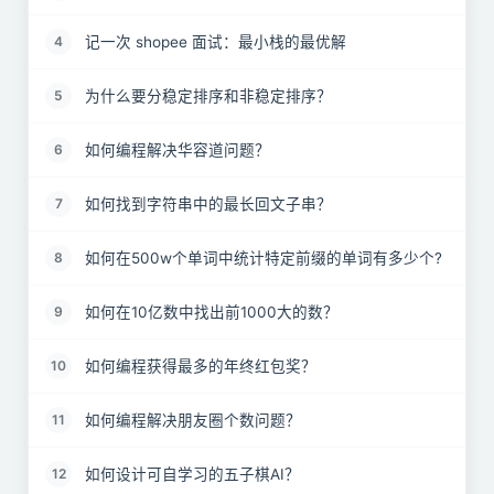
记一次 shopee 面试：最小栈的最优解
4
为什么要分稳定排序和非稳定排序？
5
如何编程解决华容道问题？
6
如何找到字符串中的最长回文子串？
7
如何在500w个单词中统计特定前缀的单词有多少个?
8
如何在10亿数中找出前1000大的数？
9
如何编程获得最多的年终红包奖？
10
如何编程解决朋友圈个数问题？
11
如何设计可自学习的五子棋AI？
12