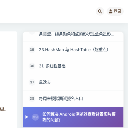
登录
Python数据分析面试题汇总
33
Matplotlib画折线图，下列选项中表示plot线
34
条类型、线条颜色和点的形状是蓝色星形点
划线的是哪个？
23.HashMap 与 HashTable（超重点）
35
31. 多线程基础
36
拿逸夫
37
每周末模拟面试报名入口
38
糊。
如何解决 Android浏览器查看背景图片模
39
糊的问题？