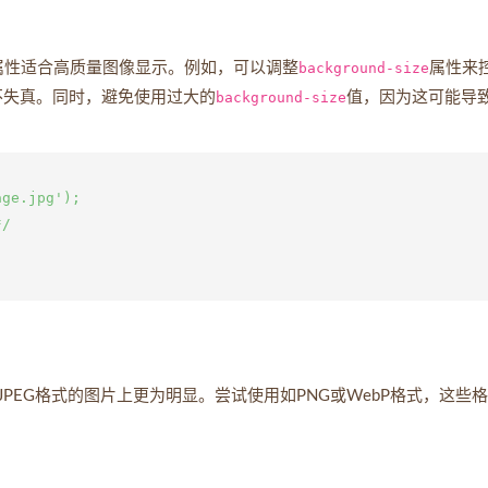
S属性适合高质量图像显示。例如，可以调整
background-size
属性来
不失真。同时，避免使用过大的
background-size
值，因为这可能导
ge.jpg');

/

EG格式的图片上更为明显。尝试使用如PNG或WebP格式，这些