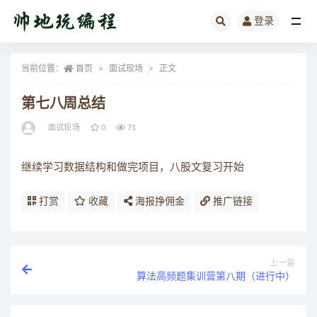
登录
全部
当前位置：
首页
面试现场
正文
第七八周总结
面试现场
0
71
继续学习数据结构和做完项目，八股文复习开始
打赏
收藏
海报挣佣金
推广链接
上一篇
算法高频题集训营第八期（进行中）