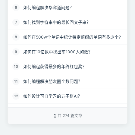
如何编程解决华容道问题？
6
如何找到字符串中的最长回文子串？
7
如何在500w个单词中统计特定前缀的单词有多少个?
8
如何在10亿数中找出前1000大的数？
9
如何编程获得最多的年终红包奖？
10
如何编程解决朋友圈个数问题？
11
如何设计可自学习的五子棋AI？
12
为什么MySQL数据库要用B+树存储索引？
13
共 274 篇文章
记一道字节跳动面试：变形的链表反转
14