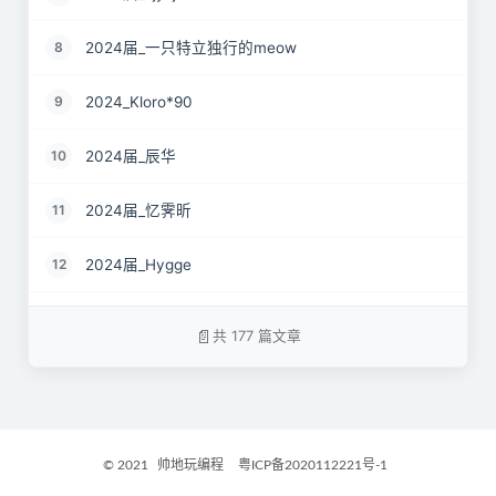
2024届_一只特立独行的meow
8
2024_Kloro*90
9
2024届_辰华
10
2024届_忆霁昕
11
2024届_Hygge
12
24届_Spruce.Lau
13
共 177 篇文章
24届_ZJS
14
2024届_南京热心市民徐先生
15
© 2021
帅地玩编程
粤ICP备2020112221号-1
2024届_谷粒橙汁
16