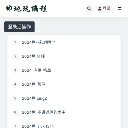
登录
全部
登录后操作
2024届--若旭明尘
1
2024届 余辉
2
2024_应届_格局
3
2024届_靓仔
4
2024届 qingZ
5
2024届_不讲道理的木子
6
2024届_sjykj1314
7