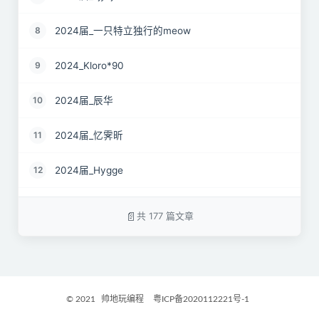
2024届_一只特立独行的meow
8
2024_Kloro*90
9
2024届_辰华
10
2024届_忆霁昕
11
2024届_Hygge
12
24届_Spruce.Lau
13
共 177 篇文章
24届_ZJS
14
2024届_南京热心市民徐先生
15
© 2021
帅地玩编程
粤ICP备2020112221号-1
2024届_谷粒橙汁
16