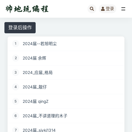
登录
全部
登录后操作
2024届--若旭明尘
1
2024届 余辉
2
2024_应届_格局
3
2024届_靓仔
4
2024届 qingZ
5
2024届_不讲道理的木子
6
2024届_sjykj1314
7