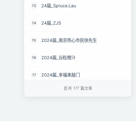
24届_Spruce.Lau
13
24届_ZJS
14
2024届_南京热心市民徐先生
15
2024届_谷粒橙汁
16
2024届_幸福来敲门
17
共 177 篇文章
2024届_菜心
18
2024届__Coder
19
2024届-暗黑之猪
20