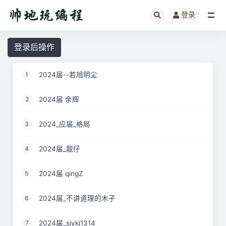
登录
全部
登录后操作
2024届--若旭明尘
1
2024届 余辉
2
2024_应届_格局
3
2024届_靓仔
4
2024届 qingZ
5
2024届_不讲道理的木子
6
2024届_sjykj1314
7