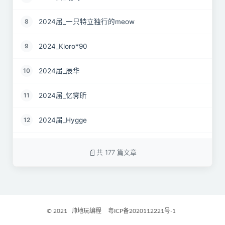
2024届_一只特立独行的meow
8
2024_Kloro*90
9
2024届_辰华
10
2024届_忆霁昕
11
2024届_Hygge
12
24届_Spruce.Lau
13
共 177 篇文章
24届_ZJS
14
2024届_南京热心市民徐先生
15
© 2021
帅地玩编程
粤ICP备2020112221号-1
2024届_谷粒橙汁
16