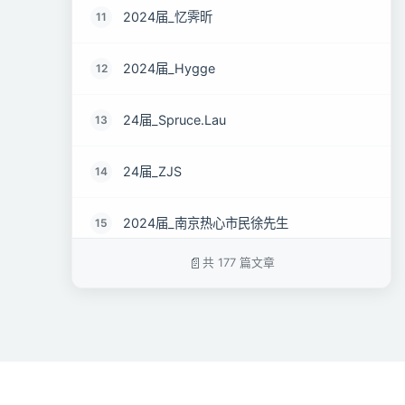
2024届_忆霁昕
11
2024届_Hygge
12
24届_Spruce.Lau
13
24届_ZJS
14
2024届_南京热心市民徐先生
15
共 177 篇文章
2024届_谷粒橙汁
16
2024届_幸福来敲门
17
2024届_菜心
18