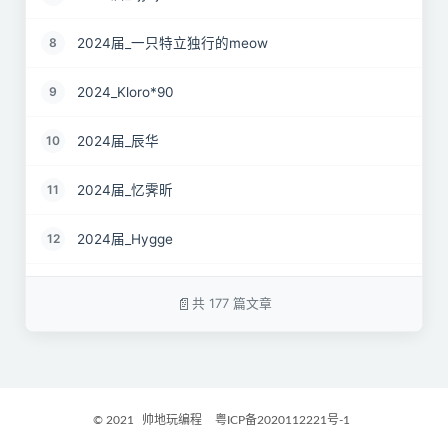
2024届_一只特立独行的meow
8
2024_Kloro*90
9
2024届_辰华
10
2024届_忆霁昕
11
2024届_Hygge
12
24届_Spruce.Lau
13
共 177 篇文章
24届_ZJS
14
2024届_南京热心市民徐先生
15
© 2021
帅地玩编程
粤ICP备2020112221号-1
2024届_谷粒橙汁
16