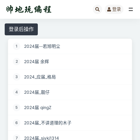
登录
全部
登录后操作
2024届--若旭明尘
1
2024届 余辉
2
2024_应届_格局
3
2024届_靓仔
4
2024届 qingZ
5
2024届_不讲道理的木子
6
2024届_sjykj1314
7