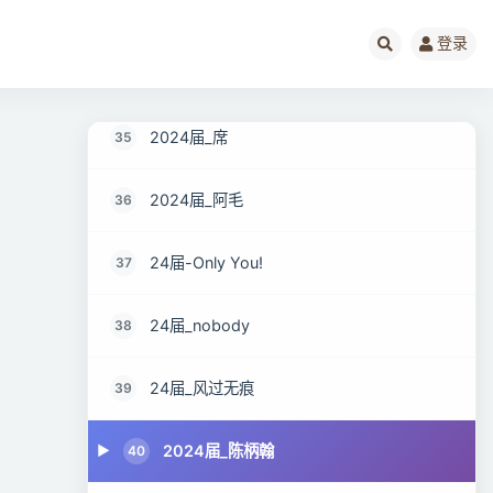
24届_TT
33
登录
24届_Tolkien
34
2024届_席
35
2024届_阿毛
36
24届-Only You!
37
24届_nobody
38
24届_风过无痕
39
2024届_陈柄翰
40