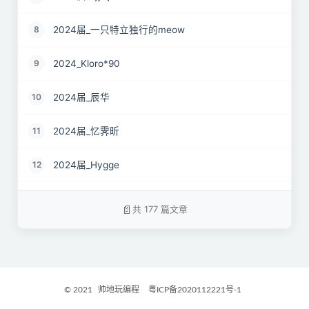
2024届_一只特立独行的meow
8
2024_Kloro*90
9
2024届_辰华
10
2024届_忆霁昕
11
2024届_Hygge
12
24届_Spruce.Lau
13
共 177 篇文章
24届_ZJS
14
2024届_南京热心市民徐先生
15
© 2021
帅地玩编程
粤ICP备2020112221号-1
2024届_谷粒橙汁
16