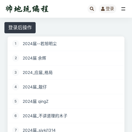
登录
全部
登录后操作
2024届--若旭明尘
1
2024届 余辉
2
2024_应届_格局
3
2024届_靓仔
4
2024届 qingZ
5
2024届_不讲道理的木子
6
2024届_sjykj1314
7