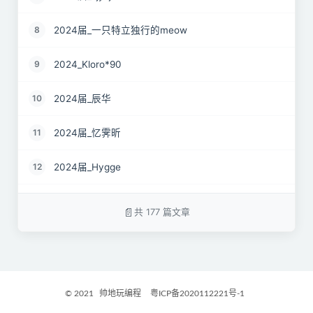
2024届_一只特立独行的meow
8
2024_Kloro*90
9
2024届_辰华
10
2024届_忆霁昕
11
2024届_Hygge
12
24届_Spruce.Lau
13
共 177 篇文章
24届_ZJS
14
2024届_南京热心市民徐先生
15
© 2021
帅地玩编程
粤ICP备2020112221号-1
2024届_谷粒橙汁
16