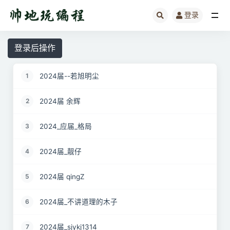
登录
全部
登录后操作
2024届--若旭明尘
1
2024届 余辉
2
2024_应届_格局
3
2024届_靓仔
4
2024届 qingZ
5
2024届_不讲道理的木子
6
2024届_sjykj1314
7