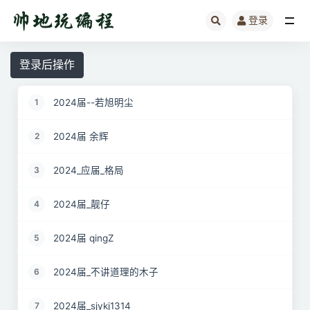
登录
全部
登录后操作
2024届--若旭明尘
1
2024届 余辉
2
2024_应届_格局
3
2024届_靓仔
4
2024届 qingZ
5
2024届_不讲道理的木子
6
2024届_sjykj1314
7