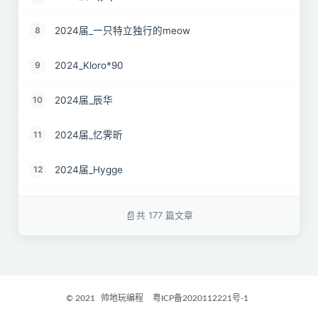
2024届_一只特立独行的meow
8
2024_Kloro*90
9
2024届_辰华
10
2024届_忆霁昕
11
2024届_Hygge
12
24届_Spruce.Lau
13
共 177 篇文章
24届_ZJS
14
2024届_南京热心市民徐先生
15
© 2021
帅地玩编程
粤ICP备2020112221号-1
2024届_谷粒橙汁
16