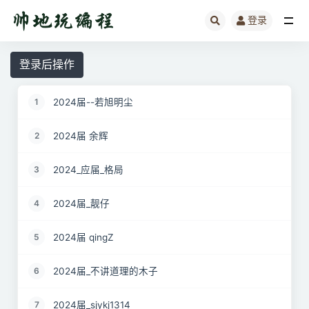
登录
全部
登录后操作
2024届--若旭明尘
1
2024届 余辉
2
2024_应届_格局
3
2024届_靓仔
4
2024届 qingZ
5
2024届_不讲道理的木子
6
2024届_sjykj1314
7