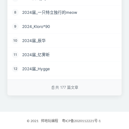
2024届_一只特立独行的meow
8
2024_Kloro*90
9
2024届_辰华
10
2024届_忆霁昕
11
2024届_Hygge
12
24届_Spruce.Lau
13
共 177 篇文章
24届_ZJS
14
2024届_南京热心市民徐先生
15
© 2021
帅地玩编程
粤ICP备2020112221号-1
2024届_谷粒橙汁
16