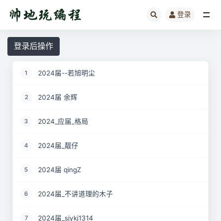
登录
全部
登录后操作
2024届--若旭明尘
1
2024届 余辉
2
2024_应届_格局
3
2024届_靓仔
4
2024届 qingZ
5
2024届_不讲道理的木子
6
2024届_sjykj1314
7