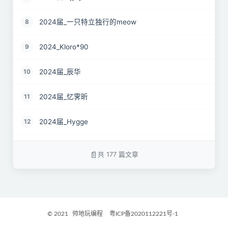
2024届_一只特立独行的meow
8
2024_Kloro*90
9
2024届_辰华
10
2024届_忆霁昕
11
2024届_Hygge
12
24届_Spruce.Lau
13
共 177 篇文章
24届_ZJS
14
2024届_南京热心市民徐先生
15
© 2021
帅地玩编程
粤ICP备2020112221号-1
2024届_谷粒橙汁
16