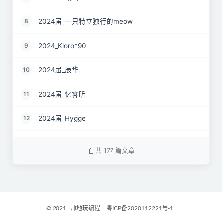
2024届_一只特立独行的meow
8
2024_Kloro*90
9
2024届_辰华
10
2024届_忆霁昕
11
2024届_Hygge
12
24届_Spruce.Lau
13
共 177 篇文章
24届_ZJS
14
2024届_南京热心市民徐先生
15
© 2021
帅地玩编程
粤ICP备2020112221号-1
2024届_谷粒橙汁
16