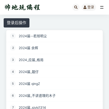
登录
全部
登录后操作
2024届--若旭明尘
1
2024届 余辉
2
2024_应届_格局
3
2024届_靓仔
4
2024届 qingZ
5
2024届_不讲道理的木子
6
2024届_sjykj1314
7