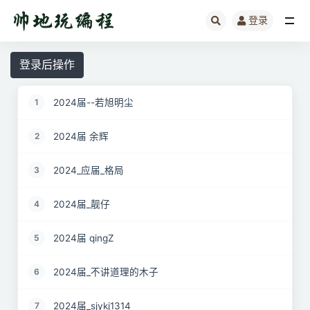
登录
全部
登录后操作
2024届--若旭明尘
1
2024届 余辉
2
2024_应届_格局
3
2024届_靓仔
4
2024届 qingZ
5
2024届_不讲道理的木子
6
2024届_sjykj1314
7