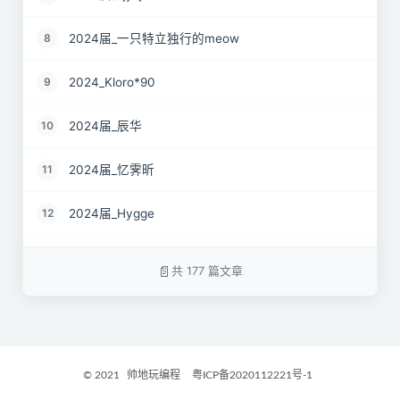
2024届_一只特立独行的meow
8
2024_Kloro*90
9
2024届_辰华
10
2024届_忆霁昕
11
2024届_Hygge
12
24届_Spruce.Lau
13
共 177 篇文章
24届_ZJS
14
2024届_南京热心市民徐先生
15
© 2021
帅地玩编程
粤ICP备2020112221号-1
2024届_谷粒橙汁
16