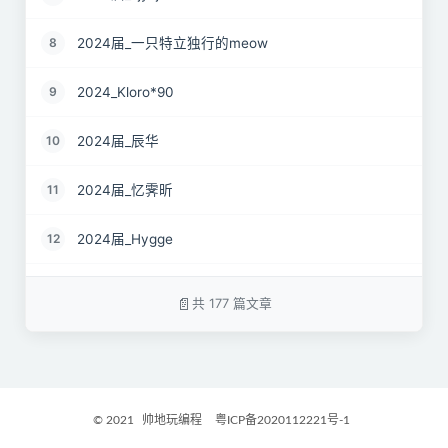
2024届_一只特立独行的meow
8
2024_Kloro*90
9
2024届_辰华
10
2024届_忆霁昕
11
2024届_Hygge
12
24届_Spruce.Lau
13
共 177 篇文章
24届_ZJS
14
2024届_南京热心市民徐先生
15
© 2021
帅地玩编程
粤ICP备2020112221号-1
2024届_谷粒橙汁
16