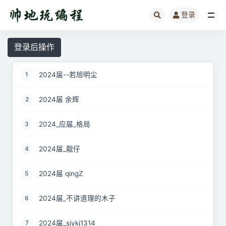
登录
全部
登录后操作
2024届--若旭明尘
1
2024届 余辉
2
2024_应届_格局
3
2024届_靓仔
4
2024届 qingZ
5
2024届_不讲道理的木子
6
2024届_sjykj1314
7