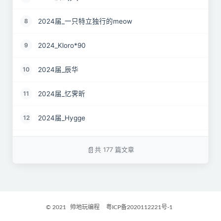
2024届_一只特立独行的meow
8
2024_Kloro*90
9
2024届_辰华
10
2024届_忆霁昕
11
2024届_Hygge
12
24届_Spruce.Lau
13
共 177 篇文章
24届_ZJS
14
2024届_南京热心市民徐先生
15
© 2021
帅地玩编程
粤ICP备2020112221号-1
2024届_谷粒橙汁
16