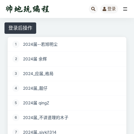
登录
全部
登录后操作
2024届--若旭明尘
1
2024届 余辉
2
2024_应届_格局
3
2024届_靓仔
4
2024届 qingZ
5
2024届_不讲道理的木子
6
2024届_sjykj1314
7