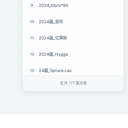
2024_Kloro*90
9
2024届_辰华
10
2024届_忆霁昕
11
2024届_Hygge
12
24届_Spruce.Lau
13
共 177 篇文章
24届_ZJS
14
2024届_南京热心市民徐先生
15
2024届_谷粒橙汁
16