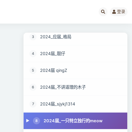
2024届--若旭明尘
1
登录
2024届 余辉
2
2024_应届_格局
3
2024届_靓仔
4
2024届 qingZ
5
2024届_不讲道理的木子
6
2024届_sjykj1314
7
2024届_一只特立独行的meow
8